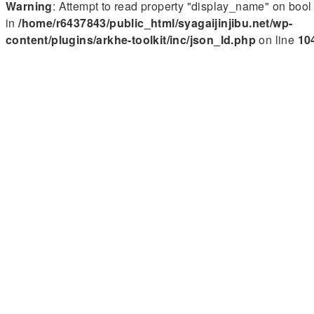
Warning
: Attempt to read property "display_name" on bool
in
/home/r6437843/public_html/syagaijinjibu.net/wp-
content/plugins/arkhe-toolkit/inc/json_ld.php
on line
10