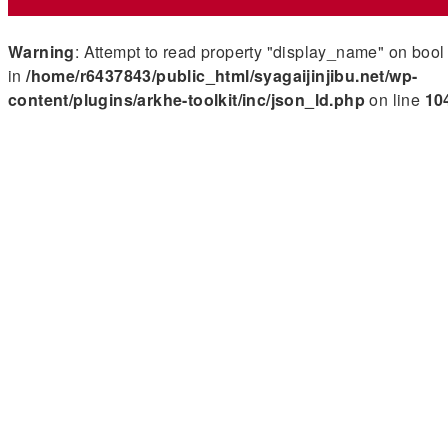
Warning
: Attempt to read property "display_name" on bool
in
/home/r6437843/public_html/syagaijinjibu.net/wp-
content/plugins/arkhe-toolkit/inc/json_ld.php
on line
10