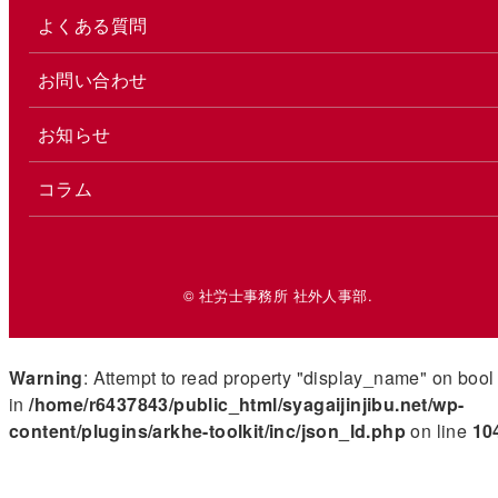
よくある質問
お問い合わせ
お知らせ
コラム
© 社労士事務所 社外人事部.
Warning
: Attempt to read property "display_name" on bool
in
/home/r6437843/public_html/syagaijinjibu.net/wp-
content/plugins/arkhe-toolkit/inc/json_ld.php
on line
10