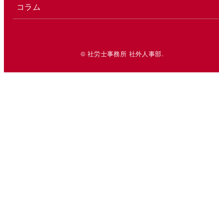
コラム
© 社労士事務所 社外人事部.