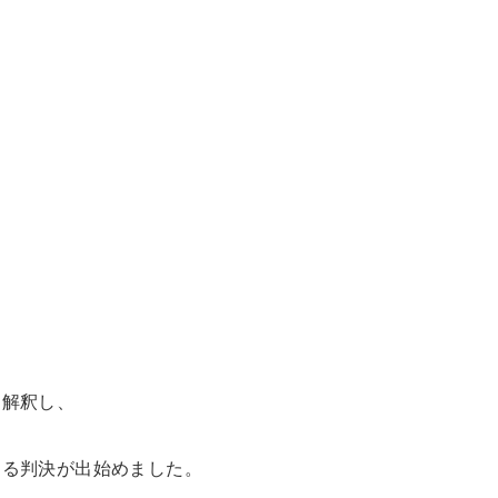
に解釈し、
する判決が出始めました。