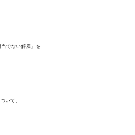
相当でない解雇」を
について、