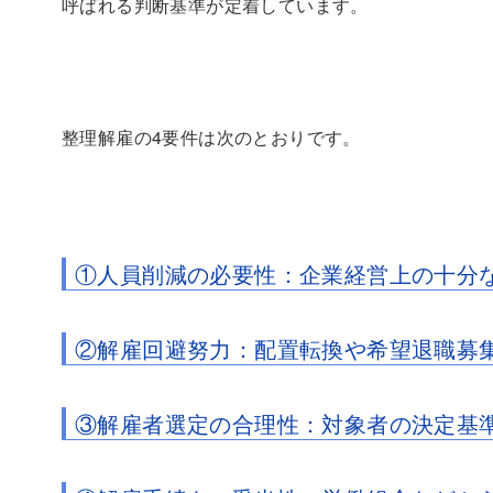
呼ばれる判断基準が定着しています。
整理解雇の4要件は次のとおりです。
①人員削減の必要性：企業経営上の十分
②解雇回避努力：配置転換や希望退職募
③解雇者選定の合理性：対象者の決定基