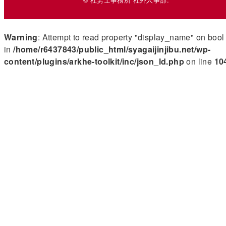
Warning
: Attempt to read property "display_name" on bool
in
/home/r6437843/public_html/syagaijinjibu.net/wp-
content/plugins/arkhe-toolkit/inc/json_ld.php
on line
10