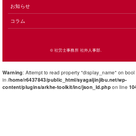
お知らせ
コラム
© 社労士事務所 社外人事部.
Warning
: Attempt to read property "display_name" on bool
in
/home/r6437843/public_html/syagaijinjibu.net/wp-
content/plugins/arkhe-toolkit/inc/json_ld.php
on line
10