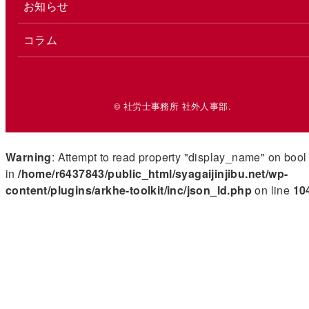
お知らせ
コラム
© 社労士事務所 社外人事部.
Warning
: Attempt to read property "display_name" on bool
in
/home/r6437843/public_html/syagaijinjibu.net/wp-
content/plugins/arkhe-toolkit/inc/json_ld.php
on line
10