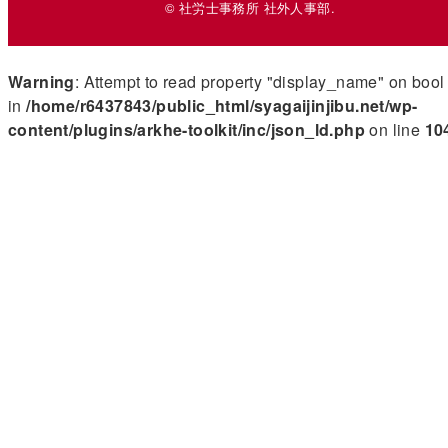
© 社労士事務所 社外人事部.
Warning
: Attempt to read property "display_name" on bool
in
/home/r6437843/public_html/syagaijinjibu.net/wp-
content/plugins/arkhe-toolkit/inc/json_ld.php
on line
10