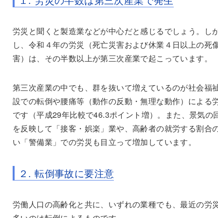
労災と聞くと製造業などが中心だと感じるでしょう。し
し、令和４年の労災（死亡災害および休業４日以上の死
害）は、その半数以上が第三次産業で起こっています。
第三次産業の中でも、群を抜いて増えているのが社会福
設での転倒や腰痛等（動作の反動・無理な動作）による
です（平成
29
年比較で
46.3
ポイント増）。また、景気の
を反映して「接客・娯楽」業や、高齢者の就労する割合
い「警備業」での労災も目立って増加しています。
２
.
転倒事故に要注意
労働人口の高齢化と共に、いずれの業種でも、最近の労
多いのは転倒によるものです。