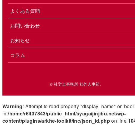
よくある質問
お問い合わせ
お知らせ
コラム
© 社労士事務所 社外人事部.
Warning
: Attempt to read property "display_name" on bool
in
/home/r6437843/public_html/syagaijinjibu.net/wp-
content/plugins/arkhe-toolkit/inc/json_ld.php
on line
10