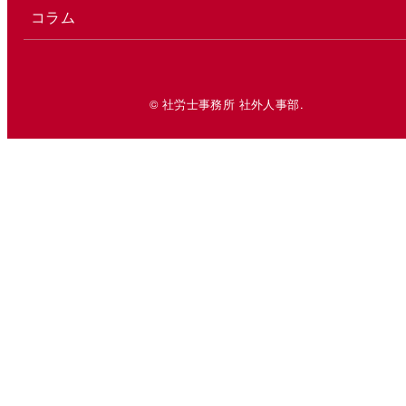
コラム
© 社労士事務所 社外人事部.