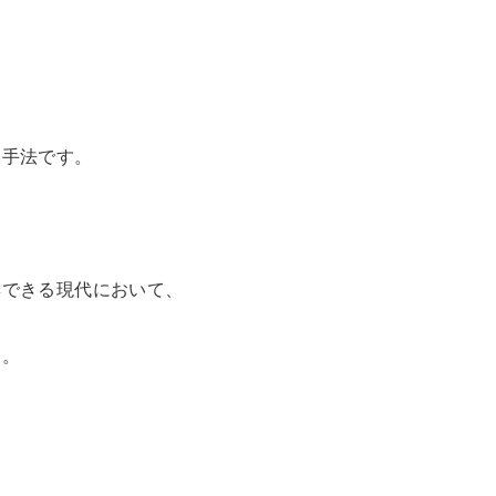
す手法です。
集できる現代において、
す。