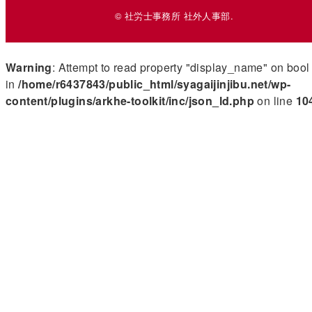
© 社労士事務所 社外人事部.
Warning
: Attempt to read property "display_name" on bool
in
/home/r6437843/public_html/syagaijinjibu.net/wp-
content/plugins/arkhe-toolkit/inc/json_ld.php
on line
10