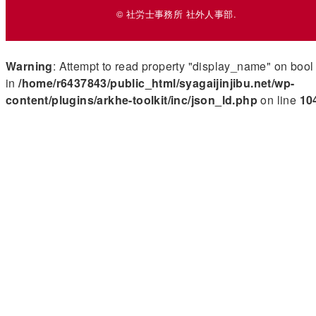
© 社労士事務所 社外人事部.
Warning
: Attempt to read property "display_name" on bool
in
/home/r6437843/public_html/syagaijinjibu.net/wp-
content/plugins/arkhe-toolkit/inc/json_ld.php
on line
10