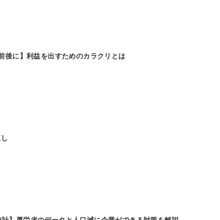
0円前後に】利益を出すためのカラクリとは
直し
統計】厚労省のデータと人口減に企業ができる対策を解説