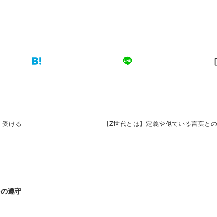
回答を受ける
【Z世代とは】定義や似ている言葉と
法の遵守