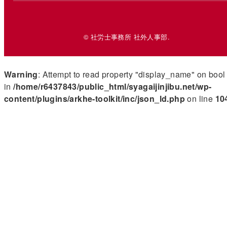
© 社労士事務所 社外人事部.
Warning
: Attempt to read property "display_name" on bool
in
/home/r6437843/public_html/syagaijinjibu.net/wp-
content/plugins/arkhe-toolkit/inc/json_ld.php
on line
10