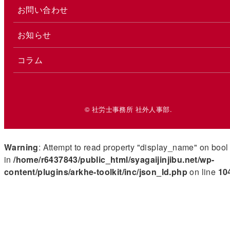
お問い合わせ
お知らせ
コラム
© 社労士事務所 社外人事部.
Warning
: Attempt to read property "display_name" on bool
in
/home/r6437843/public_html/syagaijinjibu.net/wp-
content/plugins/arkhe-toolkit/inc/json_ld.php
on line
10