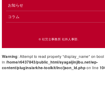
お知らせ
コラム
© 社労士事務所 社外人事部.
Warning
: Attempt to read property "display_name" on bool
in
/home/r6437843/public_html/syagaijinjibu.net/wp-
content/plugins/arkhe-toolkit/inc/json_ld.php
on line
10