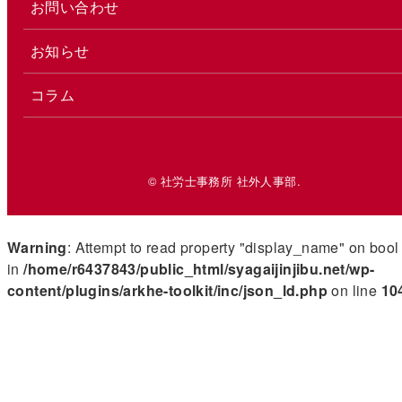
お問い合わせ
お知らせ
コラム
© 社労士事務所 社外人事部.
Warning
: Attempt to read property "display_name" on bool
in
/home/r6437843/public_html/syagaijinjibu.net/wp-
content/plugins/arkhe-toolkit/inc/json_ld.php
on line
10