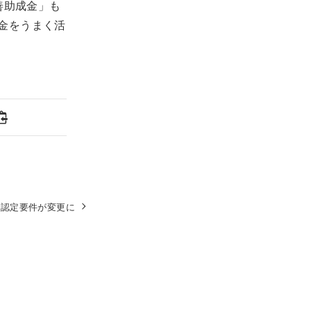
善助成金」も
金をうまく活
扶養認定要件が変更に