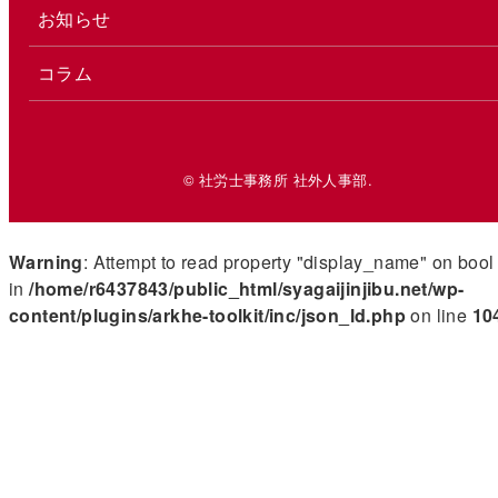
お知らせ
コラム
© 社労士事務所 社外人事部.
Warning
: Attempt to read property "display_name" on bool
in
/home/r6437843/public_html/syagaijinjibu.net/wp-
content/plugins/arkhe-toolkit/inc/json_ld.php
on line
10