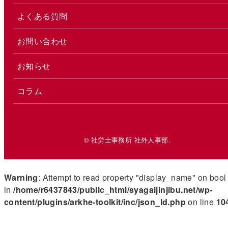
よくある質問
お問い合わせ
お知らせ
コラム
© 社労士事務所 社外人事部.
Warning
: Attempt to read property "display_name" on bool
in
/home/r6437843/public_html/syagaijinjibu.net/wp-
content/plugins/arkhe-toolkit/inc/json_ld.php
on line
10