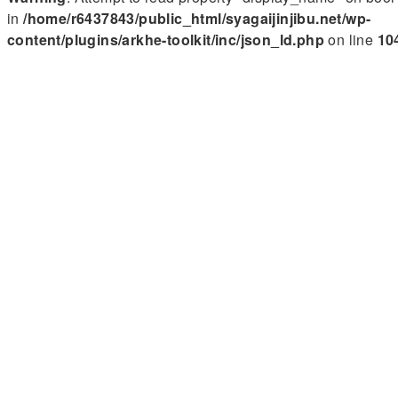
in
/home/r6437843/public_html/syagaijinjibu.net/wp-
content/plugins/arkhe-toolkit/inc/json_ld.php
on line
10