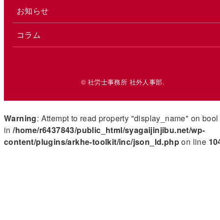
お知らせ
コラム
© 社労士事務所 社外人事部.
Warning
: Attempt to read property "display_name" on bool
in
/home/r6437843/public_html/syagaijinjibu.net/wp-
content/plugins/arkhe-toolkit/inc/json_ld.php
on line
10