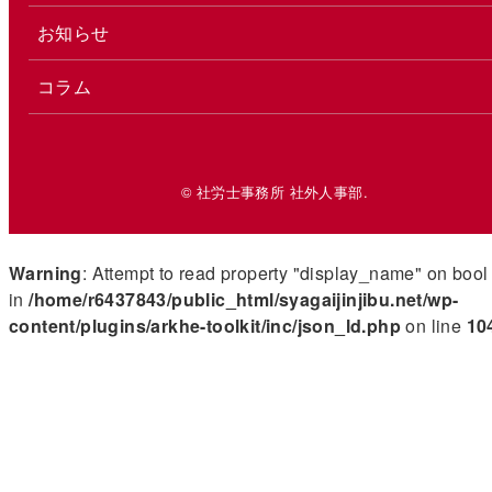
お知らせ
コラム
© 社労士事務所 社外人事部.
Warning
: Attempt to read property "display_name" on bool
in
/home/r6437843/public_html/syagaijinjibu.net/wp-
content/plugins/arkhe-toolkit/inc/json_ld.php
on line
10