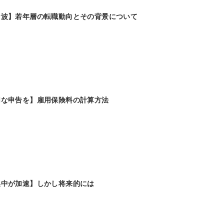
な波】若年層の転職動向とその背景について
切な申告を】雇用保険料の計算方法
集中が加速】しかし将来的には